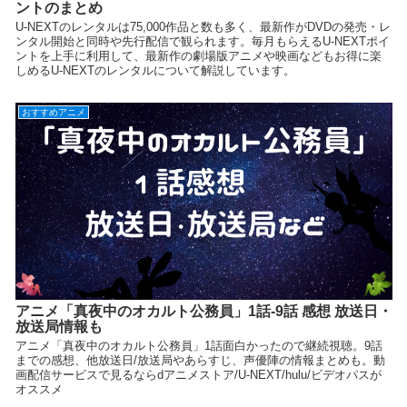
ントのまとめ
U-NEXTのレンタルは75,000作品と数も多く、最新作がDVDの発売・レ
ンタル開始と同時や先行配信で観られます。毎月もらえるU-NEXTポイ
ントを上手に利用して、最新作の劇場版アニメや映画などもお得に楽
しめるU-NEXTのレンタルについて解説しています。
おすすめアニメ
アニメ「真夜中のオカルト公務員」1話-9話 感想 放送日・
放送局情報も
アニメ「真夜中のオカルト公務員」1話面白かったので継続視聴。9話
までの感想、他放送日/放送局やあらすじ、声優陣の情報まとめも。動
画配信サービスで見るならdアニメストア/U-NEXT/hulu/ビデオパスが
オススメ