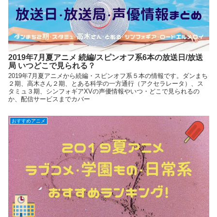
2019年7月夏アニメ 続編/スピンオフ系6本の放送日/放送
局 いつどこで見られる？
2019年7月夏アニメから続編・スピンオフ系５本の情報です。ダンまち
２期、高木さん２期、とある科学の一方通行（アクセラレータ）、ス
タミュ３期、シンフォギアXVの声優情報やいつ・どこで見られるの
か、配信サービスまでカバー
おすすめアニメ