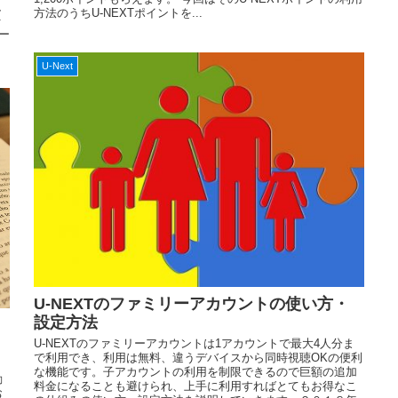
、
方法のうちU-NEXTポイントを...
ォ
ー
U-Next
U-NEXTのファミリーアカウントの使い方・
設定方法
た
U-NEXTのファミリーアカウントは1アカウントで最大4人分ま
で利用でき、利用は無料、違うデバイスから同時視聴OKの便利
な機能です。子アカウントの利用を制限できるので巨額の追加
動
料金になることも避けられ、上手に利用すればとてもお得なこ
お