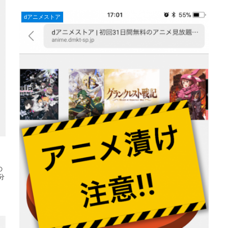
dアニメストア
の
分