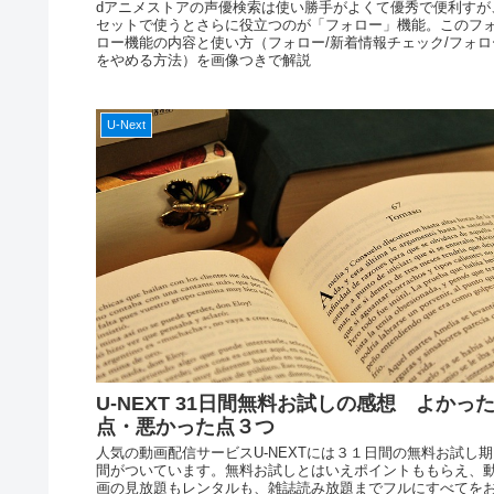
dアニメストアの声優検索は使い勝手がよくて優秀で便利すが
セットで使うとさらに役立つのが「フォロー」機能。このフ
ロー機能の内容と使い方（フォロー/新着情報チェック/フォロ
をやめる方法）を画像つきで解説
U-Next
U-NEXT 31日間無料お試しの感想 よかっ
点・悪かった点３つ
人気の動画配信サービスU-NEXTには３１日間の無料お試し期
間がついています。無料お試しとはいえポイントももらえ、
画の見放題もレンタルも、雑誌読み放題までフルにすべてを