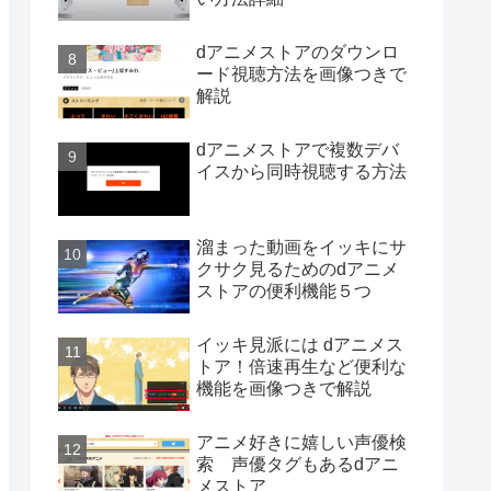
dアニメストアのダウンロ
ード視聴方法を画像つきで
解説
dアニメストアで複数デバ
イスから同時視聴する方法
溜まった動画をイッキにサ
クサク見るためのdアニメ
ストアの便利機能５つ
イッキ見派には dアニメス
トア！倍速再生など便利な
機能を画像つきで解説
アニメ好きに嬉しい声優検
索 声優タグもあるdアニ
メストア