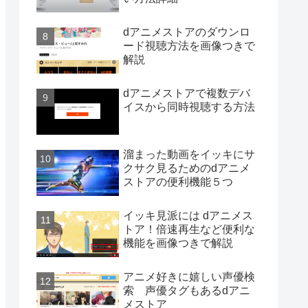
dアニメストアのダウンロ
ード視聴方法を画像つきで
解説
dアニメストアで複数デバ
イスから同時視聴する方法
溜まった動画をイッキにサ
クサク見るためのdアニメ
ストアの便利機能５つ
イッキ見派には dアニメス
トア！倍速再生など便利な
機能を画像つきで解説
アニメ好きに嬉しい声優検
索 声優タグもあるdアニ
メストア