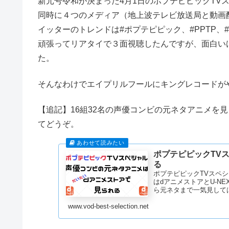
新元号令和が決まった4月1日のポプテピピックTV
同時に４つのメディア（地上波テレビ放送局と動画
イッターのトレンドは#ポプテピピック、#PPTP
頑張ってリアタイで３面視聴したんですが、面白い
た。
そんなわけでエイプリルフールにキングレコードが
【追記】16組32名の声優コンビの元ネタアニメを
てどうぞ。
ポプテピピックTV
る
ポプテピピックTVスペ
はdアニメストアとU-N
ら元ネタまで一気見して
www.vod-best-selection.net