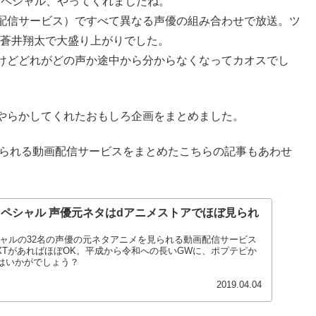
スペシャル、やってくれましたね。
配信サービス）ですべて異なる声優の組み合わせで放送。ツ
、#蒼井翔太で大盛り上がりでした。
けどどれがどの声か途中から分からなくなってカオスでし
やらかしてくれたおもしろ企画をまとめました。
見られる動画配信サービスをまとめたこちらの記事もあわせ
スペシャル 声優元ネタはdアニメストアでほぼ見られ
シャルの32名の声優の元ネタアニメを見られる動画配信サービス
EXTがあればほぼOK。平成から令和への長いGWに、ポプテピか
はいかがでしょう？
2019.04.04