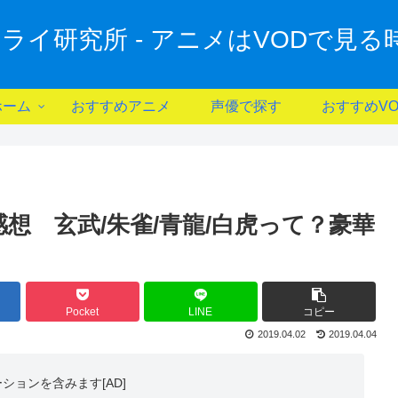
ライ研究所 - アニメはVODで見る時
ホーム
おすすめアニメ
声優で探す
おすすめVO
想 玄武/朱雀/青龍/白虎って？豪華
Pocket
LINE
コピー
2019.04.02
2019.04.04
モーションを含みます[AD]