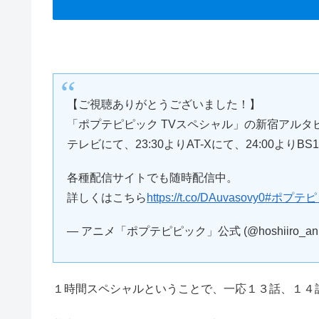
【ご視聴ありがとうございました！】
「ポプテピピック TVスペシャル」の新宿アルタ
テレビにて、23:30よりAT-Xにて、24:00より
各種配信サイトでも随時配信中。
詳しくはこちら
https://t.co/DAuvasovy0
#ポプテピ
— アニメ「ポプテピピック」公式 (@hoshiiro_ani
１時間スペシャルということで、一応１３話、１４